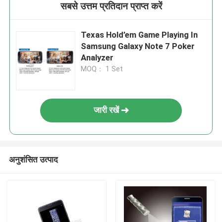
सबसे उत्तम प्रतिदान प्राप्त करें
Texas Hold’em Game Playing In
Samsung Galaxy Note 7 Poker
Analyzer
MOQ： 1 Set
जारी रखें
अनुशंसित उत्पाद