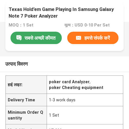
Texas Hold’em Game Playing In Samsung Galaxy
Note 7 Poker Analyzer
MOQ：1 Set
मूल्य：USD 0-10 Per Set
सबसे अच्छी कीमत
हमसे संपर्क करें
उत्पाद विवरण
poker card Analyzer
,
हाई लाइट:
poker Cheating equipment
Delivery Time
1-3 work days
Minimum Order Q
1 Set
uantity