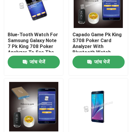
Blue-Tooth Watch For
Capado Game Pk King
Samsung Galaxy Note
S708 Poker Card
7 Pk King 708 Poker
Analyzer With
Analyzer To See The
Bluetooth Watch
Result
जांच भेजें
जांच भेजें
घर
उत्पाद
वीडियो