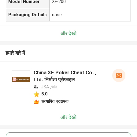
Model Number
XF-200
Packaging Details
case
और देखो
हमारे बारे में
China XF Poker Cheat Co .,
Ltd. निर्माता प्रोफ़ाइल
USA ,चीन
5.0
सत्यापित प्रदायक
और देखो