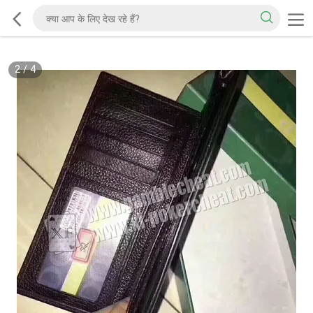
2
/
4