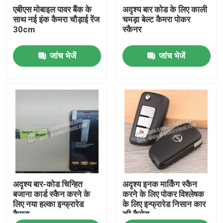
एबीएस मोबाइल पावर बैंक के
अदृश्य बार कोड के लिए काली
साथ नई इंक कैमरा चौड़ाई रेंज
चमड़ा बेल्ट कैमरा पोकर
हमारे बारे में
30cm
स्कैनर
जांच भेजें
जांच भेजें
कारखाने का दौरा
गुणवत्ता नियंत्रण
हमसे संपर्क करें
समाचार
अदृश्य बार-कोड चिन्हित
अदृश्य इनक मार्किंग स्कैन
बोली मांगें
बजाना कार्ड स्कैन करने के
करने के लिए पोकर विश्लेषक
लिए नया हल्का इन्फ्रारेड
के लिए इन्फ्रारेड निसान कार
कैमरा
की कैमेरा
अदृश्य बजाना कार्ड