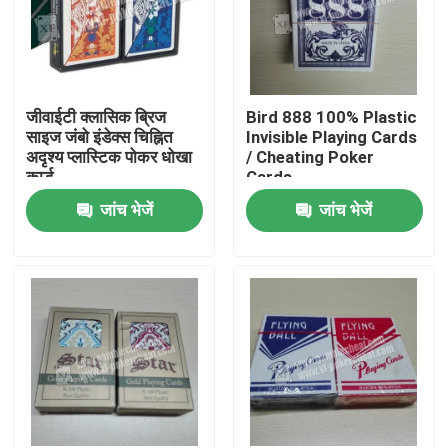
जीवाईटी क्लासिक ब्रिज
Bird 888 100% Plastic
साइज जंबो इंडेक्स चिह्नित
Invisible Playing Cards
अदृश्य प्लास्टिक पोकर धोखा
/ Cheating Poker
कार्ड
Cards
जांच भेजें
जांच भेजें
घर
उत्पाद
वीडियो