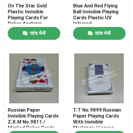
On The Star Gold
Blue And Red Flying
Plastic Invisible
Ball Invisible Playing
हमारे बारे में
Playing Cards For
Cards Plastic UV
Poker Analyzer
Infrared
जांच भेजें
जांच भेजें
कारखाने का दौरा
गुणवत्ता नियंत्रण
हमसे संपर्क करें
समाचार
Russian Paper
T.T No.9899 Russian
बोली मांगें
Invisible Playing Cards
Paper Playing Cards
Z.X.M No.9811 /
With Invisible
Marked Poker Cards
Markings / Lenses
अदृश्य बजाना कार्ड