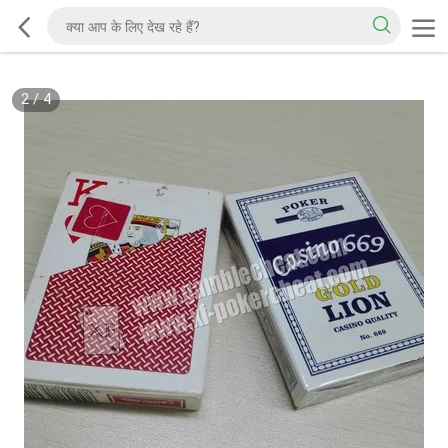
2
/
4