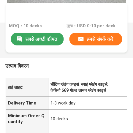
MOQ：10 decks
मूल्य：USD 0-10 per deck
सबसे अच्छी कीमत
हमसे संपर्क करें
उत्पाद विवरण
चीटिंग प्लेइंग कार्ड्स
,
स्पाई प्लेइंग कार्ड्स
,
हाई लाइट:
कैसिनो 669 गोल्ड लायन प्लेइंग कार्ड्स
Delivery Time
1-3 work day
Minimum Order Q
10 decks
uantity