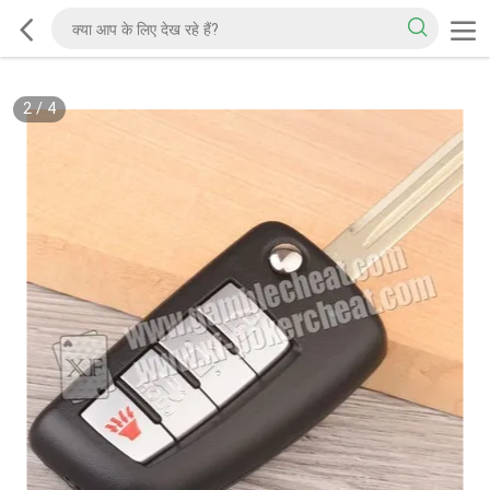
2
/
4