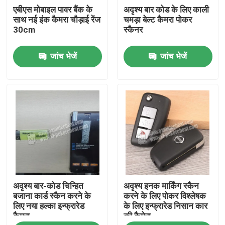
एबीएस मोबाइल पावर बैंक के
अदृश्य बार कोड के लिए काली
साथ नई इंक कैमरा चौड़ाई रेंज
चमड़ा बेल्ट कैमरा पोकर
हमारे बारे में
30cm
स्कैनर
जांच भेजें
जांच भेजें
कारखाने का दौरा
गुणवत्ता नियंत्रण
हमसे संपर्क करें
समाचार
अदृश्य बार-कोड चिन्हित
अदृश्य इनक मार्किंग स्कैन
बोली मांगें
बजाना कार्ड स्कैन करने के
करने के लिए पोकर विश्लेषक
लिए नया हल्का इन्फ्रारेड
के लिए इन्फ्रारेड निसान कार
कैमरा
की कैमेरा
अदृश्य बजाना कार्ड