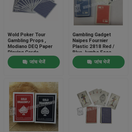
Wold Poker Tour
Gambling Gadget
Gambling Props ,
Naipes Fournier
Modiano DEQ Paper
Plastic 2818 Red /
Playing Cards
Blue Jumbo Face
Playing Cards
जांच भेजें
जांच भेजें
घर
उत्पाद
वीडियो