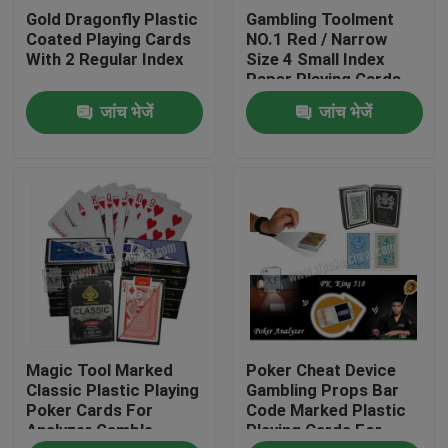
Gold Dragonfly Plastic
Gambling Toolment
Coated Playing Cards
NO.1 Red / Narrow
हमारे बारे में
With 2 Regular Index
Size 4 Small Index
Paper Playing Cards
जांच भेजें
जांच भेजें
कारखाने का दौरा
गुणवत्ता नियंत्रण
हमसे संपर्क करें
समाचार
Magic Tool Marked
Poker Cheat Device
बोली मांगें
Classic Plastic Playing
Gambling Props Bar
Poker Cards For
Code Marked Plastic
Analyzer Gamble
Playing Cards For
अदृश्य बजाना कार्ड