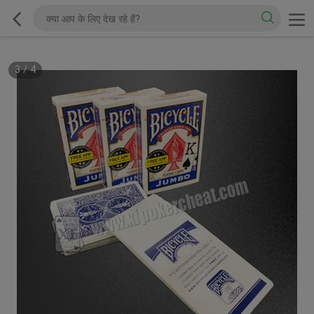
3
/
4