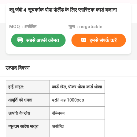
ब्लू जंबो 4 सूचकांक पोपा पोलैंड के लिए प्लास्टिक कार्ड बजाना
MOQ：असीमित
मूल्य：negotiable
सबसे अच्छी कीमत
हमसे संपर्क करें
उत्पाद विवरण
हाई लाइट:
कार्ड खेल
,
पोकर धोखा कार्ड धोखा
आपूर्ति की क्षमता
प्रति माह 1000pcs
उत्पत्ति के प्लेस
बेल्जियम
न्यूनतम आदेश मात्रा
असीमित