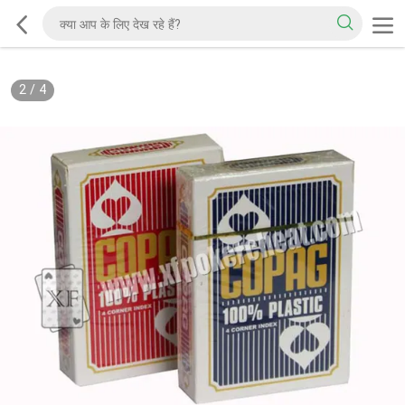
2
/
4