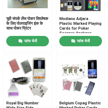
यूवी संपर्क लेंस पोकर विश्लेषक
Modiano Adjara
के लिए पोलराइजिंग इंक के
Plastic Marked Playing
साथ पोकर प्रिंटर
Cards for Poker
Scanner Analyzer
Reader
जांच भेजें
जांच भेजें
घर
उत्पाद
Royal Big Number
Belgium Copag Plastic
वीडियो
Wide Size Side
Marked Poker Cards