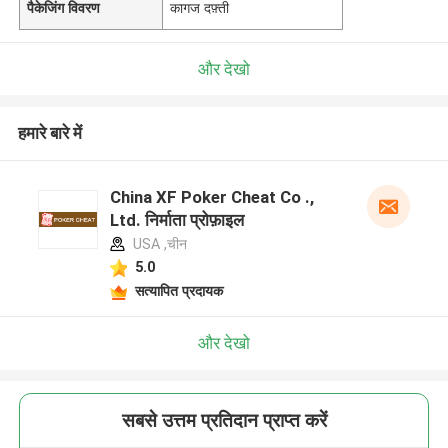
पैकेजिंग विवरण
कागज दफ़्ती
और देखो
हमारे बारे में
China XF Poker Cheat Co .,
Ltd. निर्माता प्रोफ़ाइल
USA ,चीन
5.0
सत्यापित प्रदायक
और देखो
सबसे उत्तम प्रतिदान प्राप्त करें