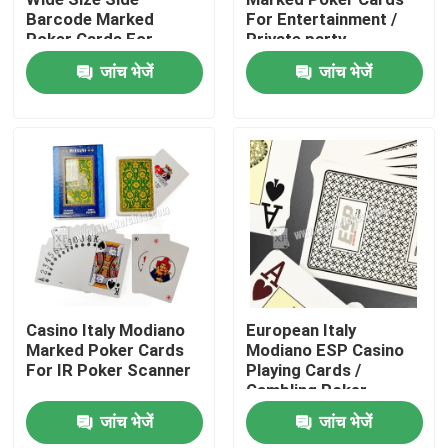
Barcode Marked
For Entertainment /
Poker Cards For
Private party
हमारे बारे में
Poker Predictor
जांच भेजें
जांच भेजें
कारखाने का दौरा
गुणवत्ता नियंत्रण
हमसे संपर्क करें
समाचार
Casino Italy Modiano
European Italy
Marked Poker Cards
Modiano ESP Casino
For IR Poker Scanner
Playing Cards /
बोली मांगें
Gambling Poker
जांच भेजें
जांच भेजें
अदृश्य बजाना कार्ड