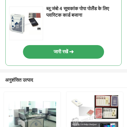
ब्लू जंबो 4 सूचकांक पोपा पोलैंड के लिए
प्लास्टिक कार्ड बजाना
जारी रखें
अनुशंसित उत्पाद