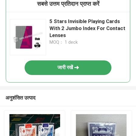
सबसे उत्तम प्रतिदान प्राप्त करें
5 Stars Invisible Playing Cards
With 2 Jumbo Index For Contact
Lenses
MOQ： 1 deck
जारी रखें
अनुशंसित उत्पाद