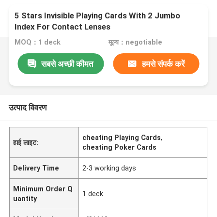
5 Stars Invisible Playing Cards With 2 Jumbo
Index For Contact Lenses
MOQ：1 deck
मूल्य：negotiable
सबसे अच्छी कीमत
हमसे संपर्क करें
उत्पाद विवरण
cheating Playing Cards
,
हाई लाइट:
cheating Poker Cards
Delivery Time
2-3 working days
Minimum Order Q
1 deck
uantity