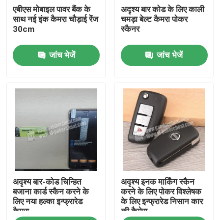
एबीएस मोबाइल पावर बैंक के
अदृश्य बार कोड के लिए काली
साथ नई इंक कैमरा चौड़ाई रेंज
चमड़ा बेल्ट कैमरा पोकर
हमारे बारे में
30cm
स्कैनर
जांच भेजें
जांच भेजें
कारखाने का दौरा
गुणवत्ता नियंत्रण
हमसे संपर्क करें
समाचार
अदृश्य बार-कोड चिन्हित
अदृश्य इनक मार्किंग स्कैन
बोली मांगें
बजाना कार्ड स्कैन करने के
करने के लिए पोकर विश्लेषक
लिए नया हल्का इन्फ्रारेड
के लिए इन्फ्रारेड निसान कार
कैमरा
की कैमेरा
अदृश्य बजाना कार्ड