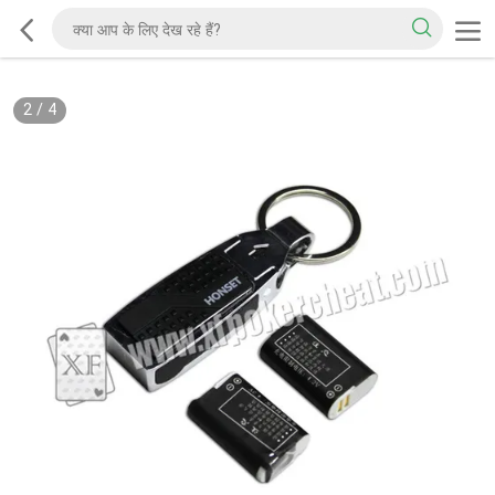
2
/
4