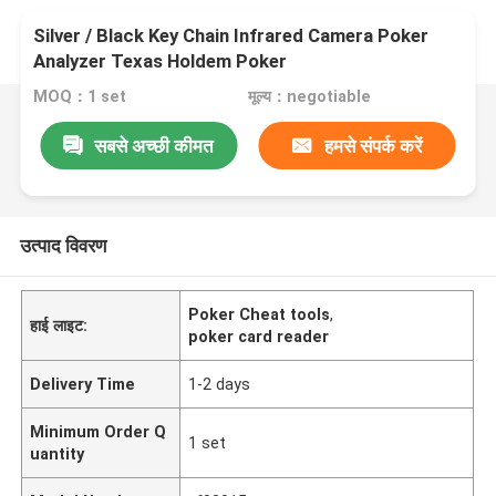
Silver / Black Key Chain Infrared Camera Poker
Analyzer Texas Holdem Poker
MOQ：1 set
मूल्य：negotiable
सबसे अच्छी कीमत
हमसे संपर्क करें
उत्पाद विवरण
Poker Cheat tools
,
हाई लाइट:
poker card reader
Delivery Time
1-2 days
Minimum Order Q
1 set
uantity