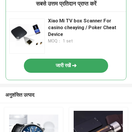
सबसे उत्तम प्रतिदान प्राप्त करें
Xiao Mi TV box Scanner For
casino cheaying / Poker Cheat
Device
MOQ： 1 set
जारी रखें
अनुशंसित उत्पाद