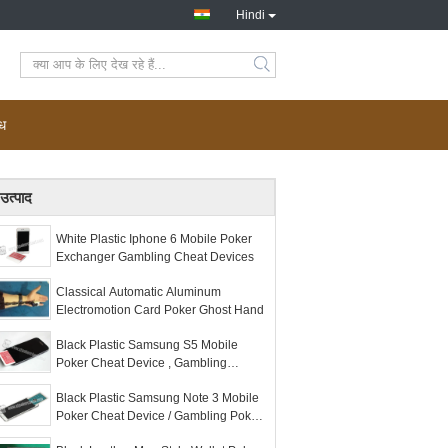
Hindi
ोध
उत्पाद
White Plastic Iphone 6 Mobile Poker
Exchanger Gambling Cheat Devices
Classical Automatic Aluminum
Electromotion Card Poker Ghost Hand
Black Plastic Samsung S5 Mobile
Poker Cheat Device , Gambling
Cheating Devices
Black Plastic Samsung Note 3 Mobile
Poker Cheat Device / Gambling Poker
Cheaters