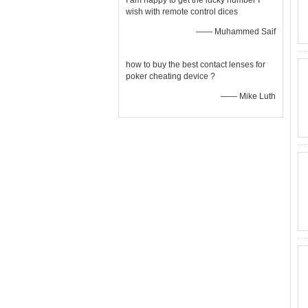
I am happy to get the lucky number I
wish with remote control dices
—— Muhammed Saif
how to buy the best contact lenses for
poker cheating device ?
—— Mike Luth