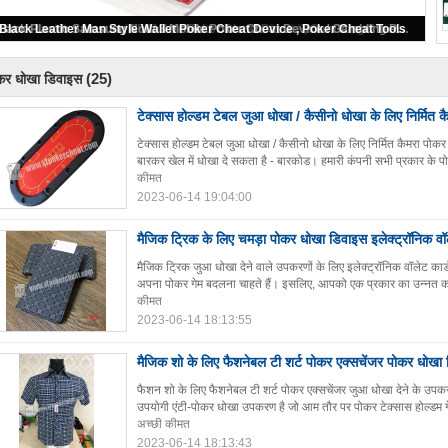
White Plastic Iphone 6 Mobile Poker Exchanger Gambling Cheat Devices
(25)
कर धोखा डिवाइस
टेक्सास होल्डम टेबल जुआ धोखा / कैसीनो धोखा के लिए निर्मित क
टेक्सास होल्डम टेबल जुआ धोखा / कैसीनो धोखा के लिए निर्मित कैमरा पोक
बारकर खेल में धोखा दे सकता है - बारकोड। हमारी कंपनी सभी प्रकार के पो
कीमत
2023-06-14 19:04:00
मैजिक ट्रिक के लिए चमड़ा पोकर धोखा डिवाइस इलेक्ट्रॉनिक वॉल
मैजिक ट्रिक जुआ धोखा देने वाले उपकरणों के लिए इलेक्ट्रॉनिक वॉलेट कार्
अपना पोकर गेम बदलना चाहते हैं। इसलिए, आपको एक प्रकार का उन्नत कार
कीमत
2023-06-14 18:13:55
मैजिक शो के लिए फैशनेबल टी शर्ट पोकर एक्सचेंजर पोकर धोखा
फैशन शो के लिए फैशनेबल टी शर्ट पोकर एक्सचेंजर जुआ धोखा देने के उपक
उपयोगी एंटी-पोकर धोखा उपकरण है जो आम तौर पर पोकर टेक्सास होल्डम गे
अच्छी कीमत
2023-06-14 18:13:43