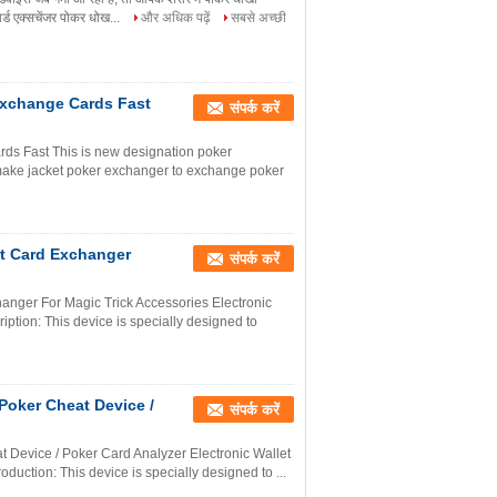
्ड एक्सचेंजर पोकर धोख...
और अधिक पढ़ें
सबसे अच्छी
Exchange Cards Fast
संपर्क करें
ds Fast This is new designation poker
n make jacket poker exchanger to exchange poker
et Card Exchanger
संपर्क करें
anger For Magic Trick Accessories Electronic
ption: This device is specially designed to
Poker Cheat Device /
संपर्क करें
 Device / Poker Card Analyzer Electronic Wallet
duction: This device is specially designed to ...