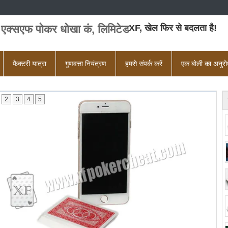
 एक्सएफ पोकर धोखा कं, लिमिटेड
XF, खेल फिर से बदलता है!
फैक्टरी यात्रा
गुणवत्ता नियंत्रण
हमसे संपर्क करें
एक बोली का अनुर
2
3
4
5