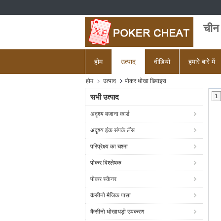
चीन
होम
उत्पाद
वीडियो
हमारे बारे में
होम
उत्पाद
पोकर धोखा डिवाइस
सभी उत्पाद
1
अदृश्य बजाना कार्ड
अदृश्य इंक संपर्क लेंस
परिप्रेक्ष्य का चश्मा
पोकर विश्लेषक
पोकर स्कैनर
कैसीनो मैजिक पासा
कैसीनो धोखाधड़ी उपकरण