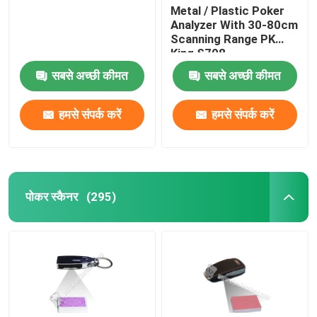
Metal / Plastic Poker
Analyzer With 30-80cm
Scanning Range PK
King S708
सबसे अच्छी कीमत
सबसे अच्छी कीमत
हमसे संपर्क करें
हमसे संपर्क करें
पोकर स्कैनर
(295)