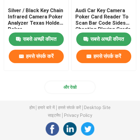
Silver / Black Key Chain
Audi Car Key Camera
Infrared Camera Poker
Poker Card Reader To
Analyzer Texas Holdem
Scan Bar Code Sides
Poker
Cheating Playing Cards
सबसे अच्छी कीमत
सबसे अच्छी कीमत
हमसे संपर्क करें
हमसे संपर्क करें
और देखो
होम
हमारे बारे में
हमसे संपर्क करें
Desktop Site
साइटमैप
Privacy Policy