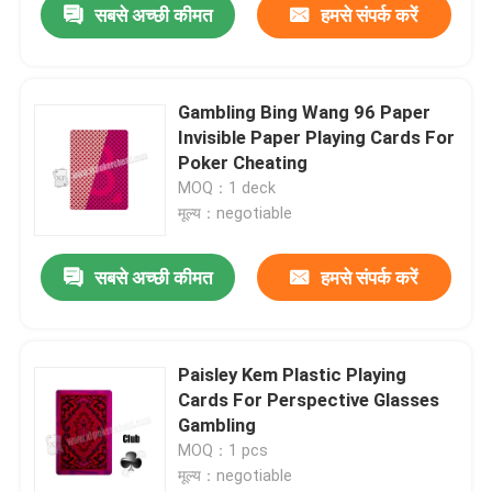
सबसे अच्छी कीमत
हमसे संपर्क करें
Gambling Bing Wang 96 Paper
Invisible Paper Playing Cards For
Poker Cheating
MOQ：1 deck
मूल्य：negotiable
सबसे अच्छी कीमत
हमसे संपर्क करें
घर
Paisley Kem Plastic Playing
Cards For Perspective Glasses
उत्पाद
Gambling
MOQ：1 pcs
मूल्य：negotiable
वीडियो