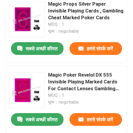
Magic Props Silver Paper
Invisible Playing Cards , Gambling
Cheat Marked Poker Cards
MOQ：1
मूल्य：negotiable
सबसे अच्छी कीमत
हमसे संपर्क करें
Magic Poker Revelol DX 555
Invisible Playing Marked Cards
For Contact Lenses Gambling
Cheat
MOQ：1
मूल्य：negotiable
सबसे अच्छी कीमत
हमसे संपर्क करें