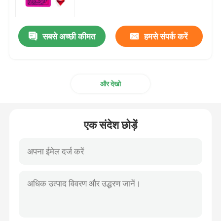
अदृश्य इंक संपर्क लेंस
सबसे अच्छी कीमत
हमसे संपर्क करें
परिप्रेक्ष्य का चश्मा
और देखो
पोकर विश्लेषक
पोकर स्कैनर
एक संदेश छोड़ें
कैसीनो मैजिक पासा
कैसीनो धोखाधड़ी उपकरण
चिह्नित पोकर कार्ड