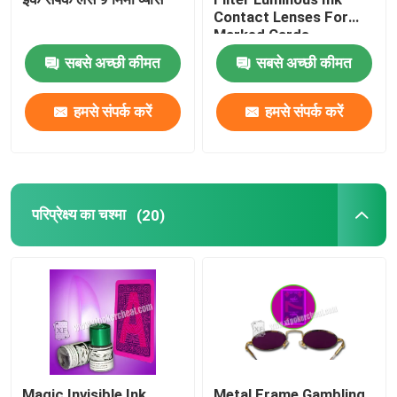
Contact Lenses For
Marked Cards
सबसे अच्छी कीमत
सबसे अच्छी कीमत
हमसे संपर्क करें
हमसे संपर्क करें
परिप्रेक्ष्य का चश्मा
(20)
Magic Invisible Ink
Metal Frame Gambling